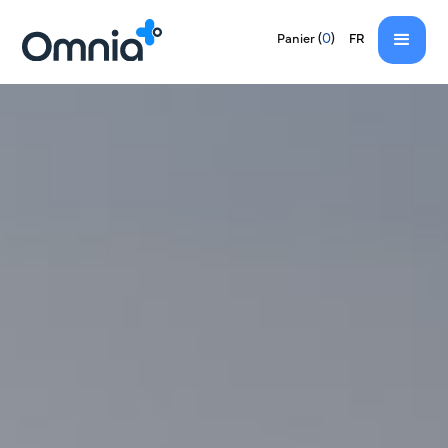
EN
(
0
)
Panier
FR