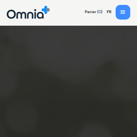
EN
(
0
)
Panier
FR