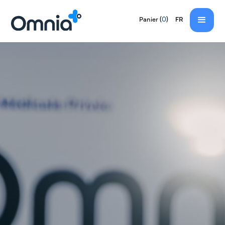
EN
(
0
)
Panier
FR